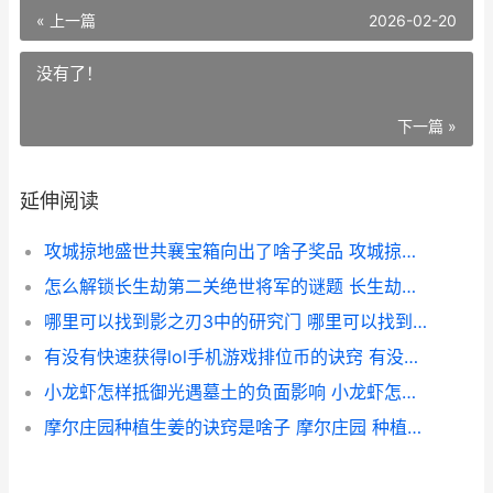
« 上一篇
2026-02-20
没有了！
下一篇 »
延伸阅读
攻城掠地盛世共襄宝箱向出了啥子奖品 攻城掠地盛世共襄活动怎么做
怎么解锁长生劫第二关绝世将军的谜题 长生劫通关密码怎么用
哪里可以找到影之刃3中的研究门 哪里可以找到影子简笔画
有没有快速获得lol手机游戏排位币的诀窍 有没有快速获得金币的
小龙虾怎样抵御光遇墓土的负面影响 小龙虾怎样抵御病毒
摩尔庄园种植生姜的诀窍是啥子 摩尔庄园 种植什么赚钱