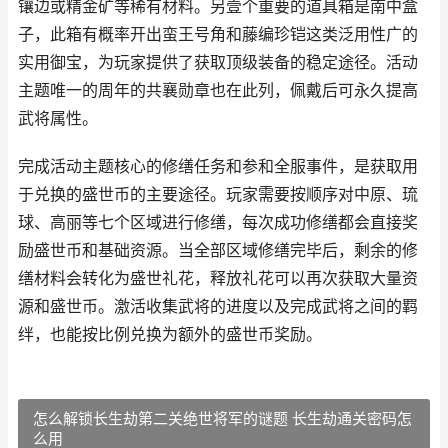
镶边或精金矿等稀有材料。另壹个重要的道具箱是南中盒
子，此箱有概率开出蛮王号角和藤编珍铠这类泛用性广的
实用御宝，为玩家提供了获取顶级装备的稳定途径。活动
主题唯一的周年的共襄勋章也在此列，佩戴后可永久提高
武将属性。
完成活动主题核心的修缮任务和参和全服事件，是获取用
于兑换的盛世币的主要途径。玩家需要按顺序对中原、琉
球、高丽等七个区域进行修缮，每次成功修缮都会直接奖
励盛世币和基础资源。当全部区域修缮完毕后，剩余的修
缮材料会转化为盛世礼花，释放礼花可以再次获取大量资
源和盛世币。激活收集武将的进度以及完成武将之间的羁
绊，也能按比例兑换为额外的盛世币奖励。
怎么解锁长生劫第二关绝世将军的谜题 长生劫通关密码怎
么用