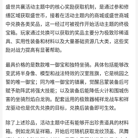
盛世共襄活动主题中的核心奖励获取机制，是通过参和修
缮区域获取盛世币，接着在活动主题内的商城或盛世商城
中兑换各类奖品，这一经过可被视作开始活动主题的终极
宝箱。玩家通过兑换可以获取的奖品主要分为极致珍稀道
具、实用性装备和材料以及大量基础资源几大类，这些奖
励对战力提高有显著帮助。
最具价格的是数款唯一御宝和独特坐骑。具体包括能够改
变武将半身像、模型和战法特效的汉室旌旗，它是桃园之
誓的唯一御宝；同为唯一御宝的镇襄，觉醒吕蒙装备后可
赋予助阵武将强大技能；以及装备后能降低火计和围城伤
害的坐骑烈焰白龙驹。配套运用的极致器械祥龙战车和祥
龙驱动也是优先兑换的目标，兑换后装备即可生效。
除了上述珍品，活动主题中还有能够开出珍贵道具的材料
箱。例如龙凤呈祥箱，开始后可随机获取龙纹顶盖、凤舞