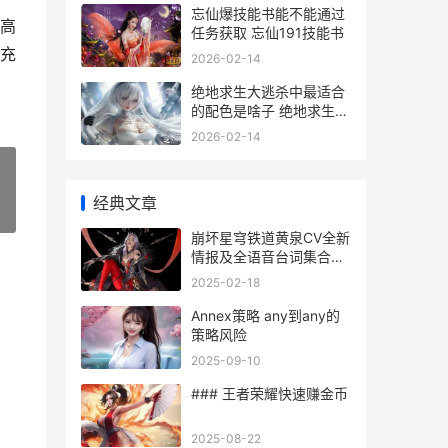
忘仙爆技能书能不能通过
高
任务获取 忘仙191技能书
充
2026-02-14
绝地求生大逃杀中最适合
的配色是啥子 绝地求生大
逃杀单机百度网盘下载
2026-02-14
经典文章
»
崩坏星穹铁道黄泉CV全新
情报及全语音台词集合曝
光 崩坏星穹铁道黄化版18
2025-02-18
Annex策略 any到any的
策略风险
2025-09-10
### 王者荣耀快速赚金币
2025-08-22