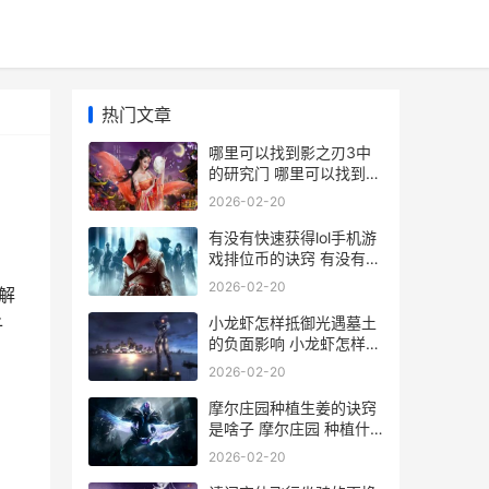
热门文章
哪里可以找到影之刃3中
的研究门 哪里可以找到影
子简笔画
2026-02-20
有没有快速获得lol手机游
戏排位币的诀窍 有没有快
速获得金币的
2026-02-20
解
小龙虾怎样抵御光遇墓土
子
的负面影响 小龙虾怎样抵
御病毒
2026-02-20
摩尔庄园种植生姜的诀窍
是啥子 摩尔庄园 种植什
么赚钱
2026-02-20