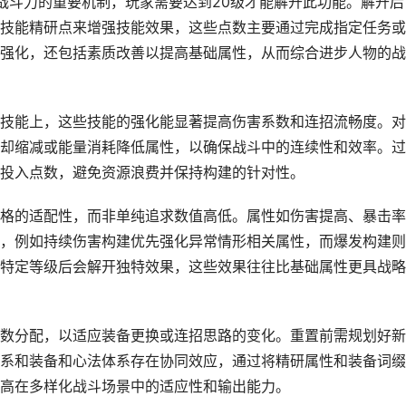
战斗力的重要机制，玩家需要达到20级才能解开此功能。解开后
技能精研点来增强技能效果，这些点数主要通过完成指定任务或
强化，还包括素质改善以提高基础属性，从而综合进步人物的战
技能上，这些技能的强化能显著提高伤害系数和连招流畅度。对
却缩减或能量消耗降低属性，以确保战斗中的连续性和效率。过
投入点数，避免资源浪费并保持构建的针对性。
格的适配性，而非单纯追求数值高低。属性如伤害提高、暴击率
，例如持续伤害构建优先强化异常情形相关属性，而爆发构建则
特定等级后会解开独特效果，这些效果往往比基础属性更具战略
数分配，以适应装备更换或连招思路的变化。重置前需规划好新
系和装备和心法体系存在协同效应，通过将精研属性和装备词缀
高在多样化战斗场景中的适应性和输出能力。