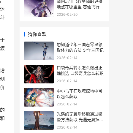
，
请问忘仙飞行坐骑的更换
地点在哪里里 忘仙飞行坐
运
骑碎片
2026-02-20
斗
猜你喜欢
于
想知道少年三国志零里领
渡
取体力的方法 少年三国记
2026-02-14
口袋奇兵转职怎么做出正
增
确挑选 口袋奇兵怎么转职
侧
2026-02-14
价
中小马车在攻城掠地中可
以怎么获取
2026-02-14
的
光遇的无翼瞬移能通过哪
和
些方法获取 光遇无翼掉下
去会怎么样
2026-02-14