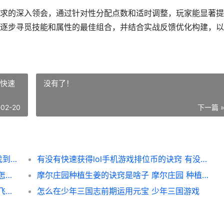
求的深入领会，通过针对性分配点数和适时调整，玩家能显著提
逐步寻觅技能和属性的最佳组合，并结合实战反馈优化构建，以
有快速
没有了！
-02-20
下一篇 
哪里可以找到影之刃3中的研究门 哪里可以找到影子简笔画
有没有快速获得lol手机游戏排位币的诀窍 有没有快速获得金币的
小龙虾怎样抵御光遇墓土的负面影响 小龙虾怎样抵御病毒
摩尔庄园种植生姜的诀窍是啥子 摩尔庄园 种植什么赚钱
请问忘仙飞行坐骑的更换地点在哪里里 忘仙飞行坐骑碎片
怎么在少年三国志前期运用元宝 少年三国游戏