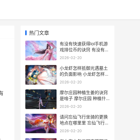
热门文章
有没有快速获得lol手机游
戏排位币的诀窍 有没有快
速获得金币的
2026-02-20
小龙虾怎样抵御光遇墓土
的负面影响 小龙虾怎样抵
御病毒
2026-02-20
摩尔庄园种植生姜的诀窍
有
是啥子 摩尔庄园 种植什
么赚钱
2026-02-20
请问忘仙飞行坐骑的更换
地点在哪里里 忘仙飞行坐
骑碎片
2026-02-20