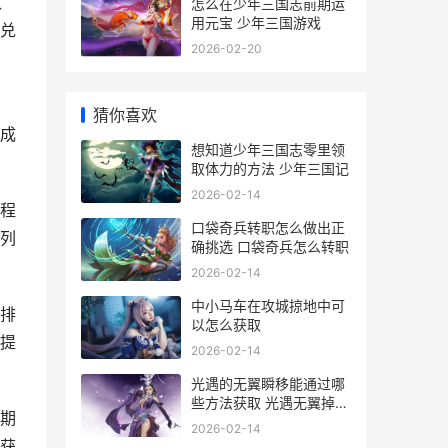
取
怎么在少年三国志前期运
用元宝 少年三国游戏
兑
2026-02-20
猜你喜欢
成
想知道少年三国志零里领
取体力的方法 少年三国记
2026-02-14
程
口袋奇兵转职怎么做出正
列
确挑选 口袋奇兵怎么转职
2026-02-14
中小马车在攻城掠地中可
排
以怎么获取
提
2026-02-14
光遇的无翼瞬移能通过哪
些方法获取 光遇无翼掉下
期
去会怎么样
2026-02-14
获