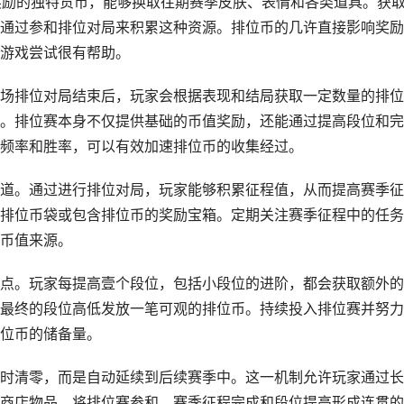
换奖励的独特货币，能够换取往期赛季皮肤、表情和各类道具。获
通过参和排位对局来积累这种资源。排位币的几许直接影响奖励
游戏尝试很有帮助。
场排位对局结束后，玩家会根据表现和结局获取一定数量的排位
。排位赛本身不仅提供基础的币值奖励，还能通过提高段位和完
频率和胜率，可以有效加速排位币的收集经过。
道。通过进行排位对局，玩家能够积累征程值，从而提高赛季征
排位币袋或包含排位币的奖励宝箱。定期关注赛季征程中的任务
币值来源。
点。玩家每提高壹个段位，包括小段位的进阶，都会获取额外的
最终的段位高低发放一笔可观的排位币。持续投入排位赛并努力
位币的储备量。
时清零，而是自动延续到后续赛季中。这一机制允许玩家通过长
商店物品。将排位赛参和、赛季征程完成和段位提高形成连贯的