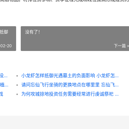
抵御
没有了！
-02-20
下一篇 
有没有快速获得lol手机游戏排位币的诀窍 有没有快速获得金币的
小龙虾怎样抵御光遇墓土的负面影响 小龙虾怎样抵御病毒
摩尔庄园种植生姜的诀窍是啥子 摩尔庄园 种植什么赚钱
请问忘仙飞行坐骑的更换地点在哪里里 忘仙飞行坐骑碎片
戏
为何攻城掠地投资任务需要经常进行虔诚祭祀 攻城掠地投资任务详解