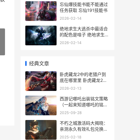
忘仙爆技能书能不能通过
任务获取 忘仙191技能书
2026-02-14
绝地求生大逃杀中最适合
的配色是啥子 绝地求生大
逃杀单机百度网盘下载
2026-02-14
»
经典文章
卧虎藏龙2中的老猎户到
底在哪里里 卧虎藏龙2主
演
2026-02-13
西游记哪吒出装铭文策略
（一起来知道哪吒的铭文
组合 西游记哪吒出装最强
2025-09-28
不朽之城激活码大揭晓：
亲测永久有效礼包兑换码
全集 不朽之城激活码大全
2025-02-18