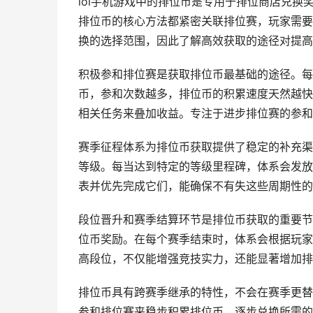
lol手机游戏中的排位币是专用于排位商店兑
排位币的核心方法都紧密关联排位赛，玩家需要
换的选择范围，因此了解高效获取的途径对提高
积极参和排位赛是获取排位币最基础的途径。每
币，参和次数越多，排位币的积累速度天然越快
相关任务来叠加收益。专注于进步排位赛的参和
赛季征程体系为排位币获取提供了稳定的补充渠
等级。每当达到特定的等级里程碑，体系会发放
表并优先完成它们，能确保不有失这些周期性的
段位晋升和赛季结算环节是排位币获取的重要节
位币奖励。在每个赛季结束时，体系会根据玩家
高段位，不仅能增强竞技实力，还能显著增加排
排位币具有跨赛季继承的特性，不会在赛季更替
参和排位赛来稳步积累排位币，逐步兑换所需的