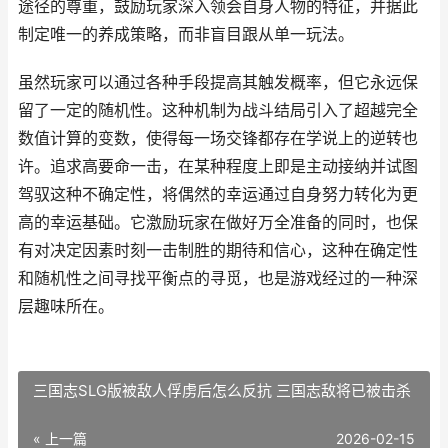
途径的尊重，鼓励玩家深入领会自身人物的特征，并据此
制定唯一的养成策略，而非盲目跟从单一玩法。
虽然玩家可以通过各种手段提高其触发概率，但它永远保
留了一定的随机性。这种机制为战斗结局引入了超越完全
数值计算的变数，使得每一场交锋都存在学说上的逆转也
许。追求高要命一击，在某种程度上即是主动接纳并试图
驾驭这种不确定性，将偶然的幸运通过自身努力转化为更
高的幸运基础。它激励玩家在做好万全准备的同时，也保
有对决定因素时刻一击制胜的期待和信心，这种在确定性
和随机性之间寻找平衡点的寻觅，也是游戏经过的一种深
层趣味所在。
三国志SLG版被敌人俘虏后怎么反抗 三国志敌将已被击杀
« 上一篇
2026-02-15