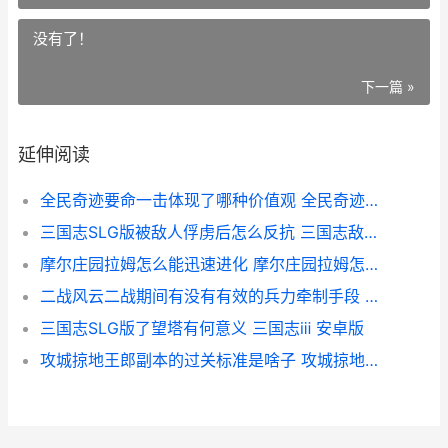
没有了！
下一篇 »
延伸阅读
全民奇迹要命一击体现了哪种价值观 全民奇迹全民奇迹攻略大全
三国志SLG版被敌人俘虏后怎么反抗 三国志敌将已被击杀
摩尔庄园拉姆怎么能迅速进化 摩尔庄园拉姆怎么说要问脚印在哪里
二战风云二战期间有没有有效的兵力牵制手段 二战风云2视频解说
三国志SLG版了望塔有何意义 三国志ⅲ 安卓版
攻城掠地王郎副本的过关标准是啥子 攻城掠地升级二王