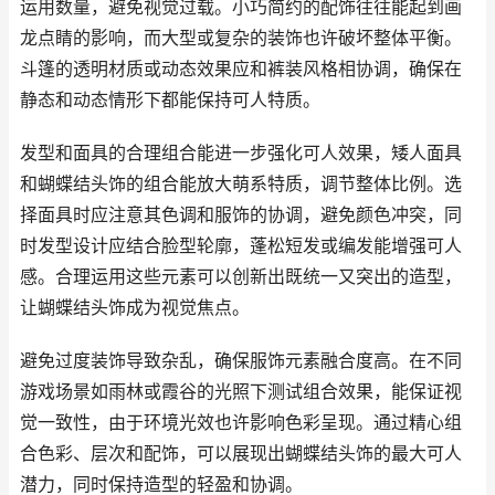
运用数量，避免视觉过载。小巧简约的配饰往往能起到画
龙点睛的影响，而大型或复杂的装饰也许破坏整体平衡。
斗篷的透明材质或动态效果应和裤装风格相协调，确保在
静态和动态情形下都能保持可人特质。
发型和面具的合理组合能进一步强化可人效果，矮人面具
和蝴蝶结头饰的组合能放大萌系特质，调节整体比例。选
择面具时应注意其色调和服饰的协调，避免颜色冲突，同
时发型设计应结合脸型轮廓，蓬松短发或编发能增强可人
感。合理运用这些元素可以创新出既统一又突出的造型，
让蝴蝶结头饰成为视觉焦点。
避免过度装饰导致杂乱，确保服饰元素融合度高。在不同
游戏场景如雨林或霞谷的光照下测试组合效果，能保证视
觉一致性，由于环境光效也许影响色彩呈现。通过精心组
合色彩、层次和配饰，可以展现出蝴蝶结头饰的最大可人
潜力，同时保持造型的轻盈和协调。