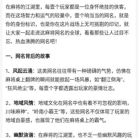
在麻将的江湖里，每壹个玩家都是一位身怀绝技的侠客，
而在这场智力和运气的较量中，壹个响当当的网名，就是
你的身份标识，也是你在这片战场上无可挑剔的印记，就
让大家一起走进这麻将网名的全球，看看那些让人过目不
忘、热血沸腾的网名吧！
一、网名背后的故事
1、
风起云涌
：这类网名往往带有一种磅礴的气势，仿佛在
麻将桌上翻牌的瞬间就能掀起一场风暴，如“翻江倒海”、
“狂风绝尘”等，每壹个字都透露出玩家的豪情壮志。
2、
地域风情
：地域文化在网名中也有着不可忽视的影响，
川味麻神”、“岭南小霸王”等，这些网名不仅体现了玩家的
地域自豪感，也展现了他们在麻将桌上的霸气。
3、
幽默诙谐
：在麻将的江湖里，也不乏一些幽默风趣的玩