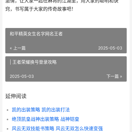
激情，让大家一起在麻将的江湖里，用大家的聪明和诀
窍，书写属于大家的传奇故事吧！
和平精英女生名字网名王者
« 上一篇
2025-05-03
| 王者荣耀换号登录攻略
2025-05-03
下一篇 »
延伸阅读
凯的出装策略 凯的出装打法
绝顶凯皇战神出装策略 战神铠皇
风云无双技能书策略 风云无双怎么快速变强